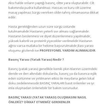
Aksi halde onların yaptığı basınç, ciltte yara oluşturabilir. Cilt
bakımında pudra kullanılmaz. Hassas ve kuru cilt üzerine
masaj yapılmaz.Sürgü verirken cildin tahriş olmamasına dikkat
edilir.
Hasta gerektiğinden uzun süre sürgü üstünde
tutulmamalıdır.Hastanın yeterli sıvı alması sağlanmalıdır.
Hastanın beslenmesi ve diyet düzenlenmesi yapılmalıdır,
yüksek kalorili ve proteinli yiyecekler verilmelidir.Hastanın
ağrısı varsa mutlaka bir hekime başvurulmalıdır,Bası yarası
oluşumu gözlendi ise
PROFESYONEL YARDIM ALINMALIDIR
.
Basınç Yarası (Yatak Yarası) Nedir ?
Basınç (yatak yarası) genellikle kemik çıkın-tılarının üzerindeki
deride ve deri altındaki dokularda, basınç ya da basınca eşlik
eden sürtünme ve yırtılmanın etkisi ile meydana gelen lokal
doku zedelenmesidir.BASINÇ YARALARI basit önlemler ve iyi
ımla oluşmadan önlenebilir bir bakım sorunudur.
BASINÇ YARASI (YATAK YARASI) OLUŞMASINI NASIL
ÖNLERİZ? DİKKAT ETMEMİZ GEREKENLER