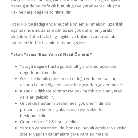
hasta günde bir defa cilt bütünlüğü ve yatak yarası oluşma
riskine karşı değerlendirilmelidir.
Kızarıklık başladığı anda mutlaka önlem alınmalıdır. Kızarıklık
aşamasında müdahale dilmez ise çok daha ileri yaralar
oluşabilir.Daha fazla bilgi, eğitim ve bakım hizmeti almak
isterseniz lütfen bizimle iletişime geçiniz.
Yatak Yarası (Bası Yarası) Nasıl Önlenir?
Yatağa bağımlı hasta günlük cilt görünümü açısından
değerlendirilmelidir.
Özellikle kemik çıkıntılarının olduğu yerler ve basınç
altında kalan bölgeler kızarıklık açısından gözlenmelidir.
Kızarıklık dikkate alınmaz ise bakımı çok zor olan yatak
yaraları gelişebilir.
Öncelikle hastanın beslenmesi çok önemlidir. Bol
proteinli ve kolorisi yüksek olan yiyeceklerle
beslenmelidir.
Günde en az 2-2,5 lt su içmelidir.
Yatagın yapısı önemlidir, boru tipi havalı yataklar ve visko
şilteler yapılan çalışmalara göre yara açılmasını