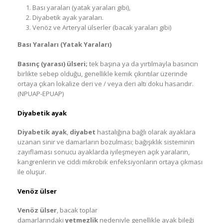
Bası yaraları (yatak yaraları gibi),
Diyabetik ayak yaraları.
Venöz ve Arteryal ülserler (bacak yaraları gibi)
Bası Yaraları (Yatak Yaraları)
Basınç (yarası) ülseri
;
tek başına ya da yırtılmayla basıncın
birlikte sebep olduğu, genellikle kemik çıkıntılar üzerinde
ortaya çıkan lokalize deri ve / veya deri altı doku hasarıdır.
(NPUAP-EPUAP)
Diyabetik ayak
Diyabetik ayak
,
diyabet
hastalığına bağlı olarak ayaklara
uzanan sinir ve damarların bozulması; bağışıklık sisteminin
zayıflaması sonucu ayaklarda iyileşmeyen açık yaraların,
kangrenlerin ve ciddi mikrobik enfeksiyonların ortaya çıkması
ile oluşur.
Venöz ülser
Venöz ülser
, bacak toplar
damarlarındaki
yetmezlik
nedeniyle genellikle ayak bileği