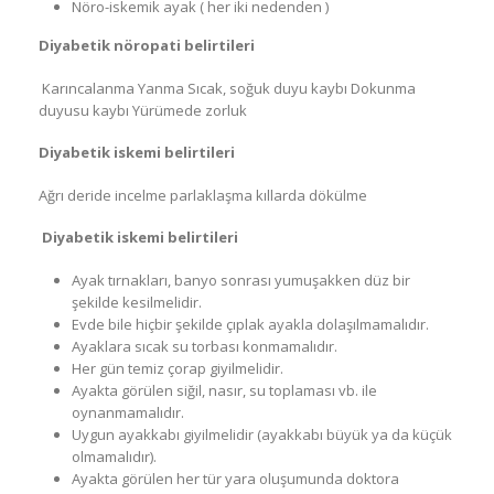
Nöro-iskemik ayak ( her iki nedenden )
Diyabetik nöropati belirtileri
Karıncalanma Yanma Sıcak, soğuk duyu kaybı Dokunma
duyusu kaybı Yürümede zorluk
Diyabetik iskemi belirtileri
Ağrı deride incelme parlaklaşma kıllarda dökülme
Diyabetik iskemi belirtileri
Ayak tırnakları, banyo sonrası yumuşakken düz bir
şekilde kesilmelidir.
Evde bile hiçbir şekilde çıplak ayakla dolaşılmamalıdır.
Ayaklara sıcak su torbası konmamalıdır.
Her gün temiz çorap giyilmelidir.
Ayakta görülen siğil, nasır, su toplaması vb. ile
oynanmamalıdır.
Uygun ayakkabı giyilmelidir (ayakkabı büyük ya da küçük
olmamalıdır).
Ayakta görülen her tür yara oluşumunda doktora