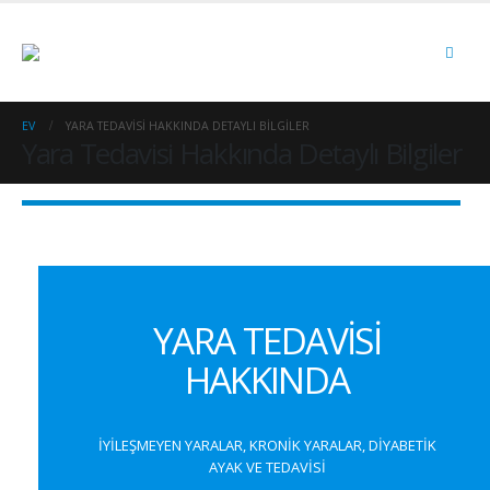
EV
YARA TEDAVISI HAKKINDA DETAYLI BILGILER
Yara Tedavisi Hakkında Detaylı Bilgiler
YARA TEDAVİSİ
HAKKINDA
İYİLEŞMEYEN YARALAR, KRONİK YARALAR, DİYABETİK
AYAK VE TEDAVİSİ