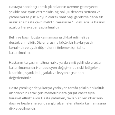
Hastaya saat başı kemik çıkıntılarının üzerine gelmeyecek
şekilde pozisyon verilmelidir. ağ, sol (30 derece), sırtüstü ve
yatabiliyorsa yüzükoyun olarak saat başı gerekirse daha sık
aralıklarla hasta çevrilmelidir. Gerekirse 15 dak. ara ile basıncı
azaltıcı hereketler yaptırılmalıdır.
Belin ve başın boşta kalmamasına dikkat edilmeli ve
desteklenmelidir. Dizler arasına küçük bir havlu-yastık
konulmalı ve ayak düşmelerini önlemek için tahta
kullanılmalıdır.
Hastanın kalçasının altına halka ya da simit şeklinde araçlar
kullanılmamalıdır.Her pozisyon değişiminde riskli bölgeler ,
kızarıklık , sıyırık, bül , çatlak ve lezyon açısından
değerlendirilir.
Hasta yatak içinde yukarıya yada yan tarafa çekilirken koltuk
altından tutularak çekilmemeli bir ara çarşaf vasıtasıyla
hareket ettirilmelidir.Hasta yatarken, takılı olabilen idrar son-
dası ve beslenme sondası gibi alzemeler altında kalmamasına
dikkat edilmelidir.