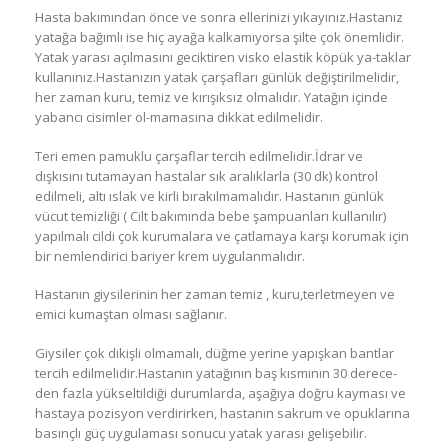
Hasta bakımından önce ve sonra ellerinizi yıkayınız.Hastanız
yatağa bağımlı ise hiç ayağa kalkamıyorsa şilte çok önemlidir.
Yatak yarası açılmasını geciktiren visko elastik köpük ya-taklar
kullanınız.Hastanızın yatak çarşafları günlük değiştirilmelidir,
her zaman kuru, temiz ve kırışıksız olmalıdır. Yatağın içinde
yabancı cisimler ol-mamasına dikkat edilmelidir.
Teri emen pamuklu çarşaflar tercih edilmelidir.İdrar ve
dışkısını tutamayan hastalar sık aralıklarla (30 dk) kontrol
edilmeli, altı ıslak ve kirli bırakılmamalıdır. Hastanın günlük
vücut temizliği ( Cilt bakımında bebe şampuanları kullanılır)
yapılmalı cildi çok kurumalara ve çatlamaya karşı korumak için
bir nemlendirici bariyer krem uygulanmalıdır.
Hastanın giysilerinin her zaman temiz , kuru,terletmeyen ve
emici kumaştan olması sağlanır.
Giysiler çok dikişli olmamalı, düğme yerine yapışkan bantlar
tercih edilmelidir.Hastanın yatağının baş kısmının 30 derece-
den fazla yükseltildiği durumlarda, aşağıya doğru kayması ve
hastaya pozisyon verdirirken, hastanın sakrum ve opuklarına
basınçlı güç uygulaması sonucu yatak yarası gelişebilir.