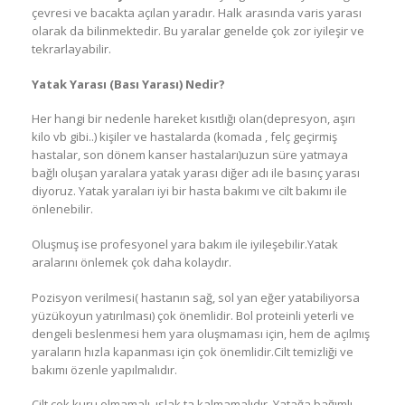
çevresi ve bacakta açılan yaradır. Halk arasında varis yarası
olarak da bilinmektedir. Bu yaralar genelde çok zor iyileşir ve
tekrarlayabilir.
Yatak Yarası (Bası Yarası) Nedir?
Her hangi bir nedenle hareket kısıtlığı olan(depresyon, aşırı
kilo vb gibi..) kişiler ve hastalarda (komada , felç geçirmiş
hastalar, son dönem kanser hastaları)uzun süre yatmaya
bağlı oluşan yaralara yatak yarası diğer adı ile basınç yarası
diyoruz. Yatak yaraları iyi bir hasta bakımı ve cilt bakımı ile
önlenebilir.
Oluşmuş ise profesyonel yara bakım ile iyileşebilir.Yatak
aralarını önlemek çok daha kolaydır.
Pozisyon verilmesi( hastanın sağ, sol yan eğer yatabiliyorsa
yüzükoyun yatırılması) çok önemlidir. Bol proteinli yeterli ve
dengeli beslenmesi hem yara oluşmaması için, hem de açılmış
yaraların hızla kapanması için çok önemlidir.Cilt temizliği ve
bakımı özenle yapılmalıdır.
Cilt çok kuru olmamalı, ıslak ta kalmamalıdır. Yatağa bağımlı