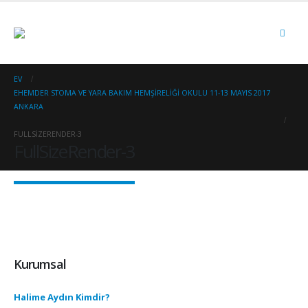
EV
EHEMDER STOMA VE YARA BAKIM HEMŞIRELIĞI OKULU 11-13 MAYIS 2017
ANKARA
FULLSIZERENDER-3
FullSizeRender-3
Kurumsal
Halime Aydın Kimdir?